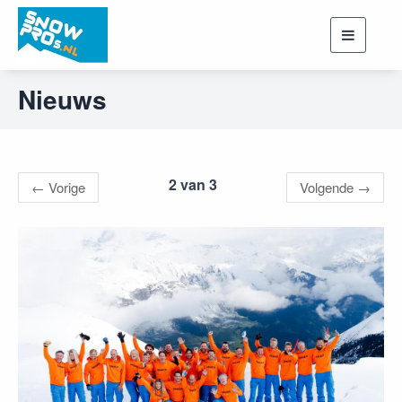
Toggle
navigati
Nieuws
2 van 3
←
Vorige
Volgende
→