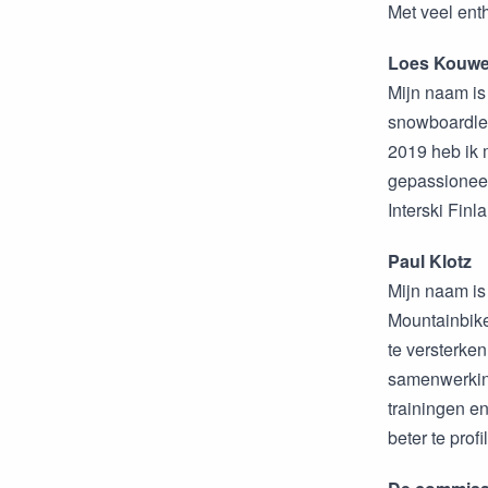
Met veel ent
Loes Kouw
Mijn naam is
snowboardles
2019 heb ik 
gepassioneer
Interski Fin
Paul Klotz
Mijn naam is
Mountainbike
te versterken
samenwerking
trainingen e
beter te pro