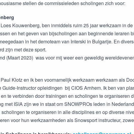
housiasme stellen de commissieleden scholingen zich voor:
enberg
 Loes Kouwenberg, ben inmiddels ruim 25 jaar werkzaam in de
sen en het geven van bijscholingen aan beginnende leraren bij
meegedaan in het demoteam van Interski in Bulgarije. En diver
d zijn met deze sport.
land (Maart 2023) was voor mij weer een geweldig wereldeve
 Paul Klotz en ik ben voornamelijk werkzaam werkzaam als Doc
 Guide-Instructor opleidingen bij CIOS Arnhem. Ik ben van pl
 en te verbinden door trainingen en scholingen te organiseren di
 met ISIA zijn we in staat om SNOWPROs leden in Nederland e
n scholingen te organiseren in alle disciplines en op diver
fileren voor hun werkzaamheden als Snowsport instructeur, zowel 