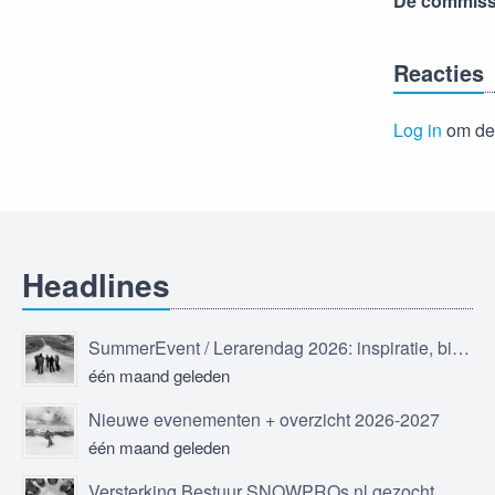
De commissi
Reacties
Log in
om de 
Headlines
SummerEvent / Lerarendag 2026: inspiratie, bijscholing en ontmoeting
één maand geleden
Nieuwe evenementen + overzicht 2026-2027
één maand geleden
Versterking Bestuur SNOWPROs.nl gezocht