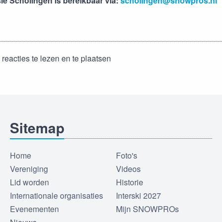
e Scholingen is bereikbaar via:
scholingen@snowpros.nl
reacties te lezen en te plaatsen
Sitemap
Home
Foto's
Vereniging
Videos
Lid worden
Historie
Internationale organisaties
Interski 2027
Evenementen
Mijn SNOWPROs