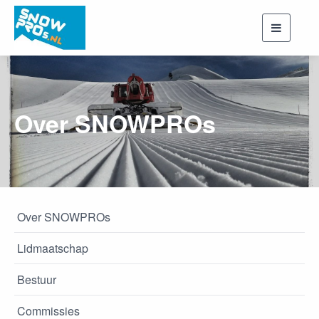
Toggle
navigati
Over SNOWPROs
Over SNOWPROs
Lidmaatschap
Bestuur
Commissies