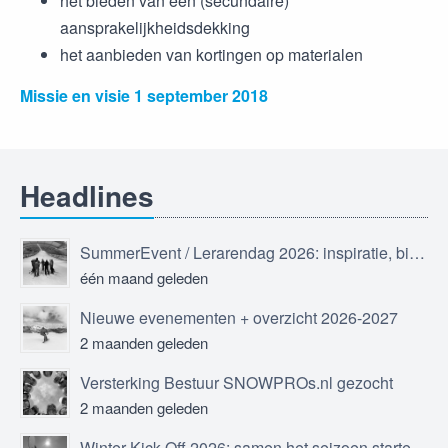
het bieden van een (secundaire)
aansprakelijkheidsdekking
het aanbieden van kortingen op materialen
Missie en visie 1 september 2018
Headlines
SummerEvent / Lerarendag 2026: inspiratie, bijscholing en ontmoeting
één maand geleden
Nieuwe evenementen + overzicht 2026-2027
2 maanden geleden
Versterking Bestuur SNOWPROs.nl gezocht
2 maanden geleden
Winter Kick Off 2026: samen het seizoen starten in Sölden