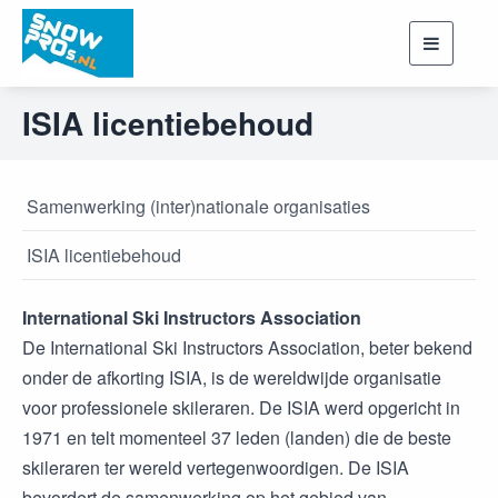
Toggle
navigati
ISIA licentiebehoud
Samenwerking (inter)nationale organisaties
ISIA licentiebehoud
International Ski Instructors Association
De International Ski Instructors Association, beter bekend
onder de afkorting ISIA, is de wereldwijde organisatie
voor professionele skileraren. De ISIA werd opgericht in
1971 en telt momenteel 37 leden (landen) die de beste
skileraren ter wereld vertegenwoordigen. De ISIA
bevordert de samenwerking op het gebied van