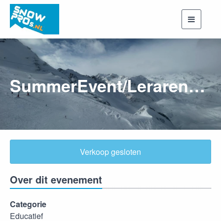
Toggle
navigati
SummerEvent/Lerarendag - deelname BBQ 2025
Verkoop gesloten
Over dit evenement
Categorie
Educatief