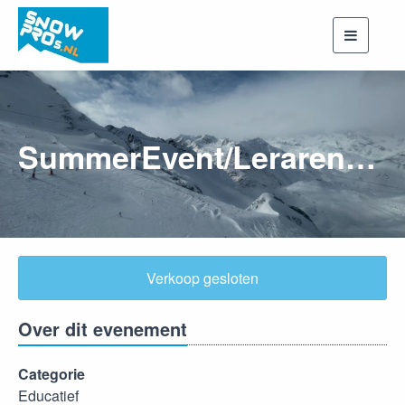
Toggle
navigati
SummerEvent/Lerarendag 2025
Verkoop gesloten
Over dit evenement
Categorie
Educatief