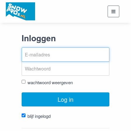
Toggle
navigati
Inloggen
wachtwoord weergeven
Log in
blijf ingelogd