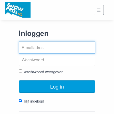
Toggle
navigati
Inloggen
wachtwoord weergeven
Log in
blijf ingelogd